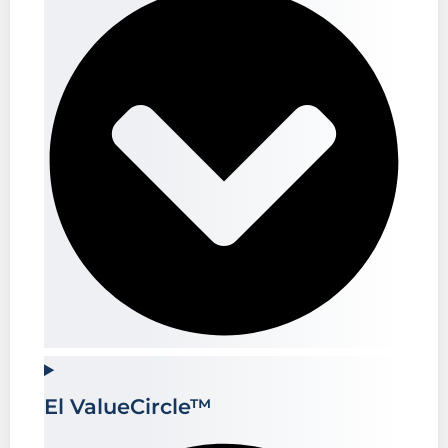
El ValueCircle™