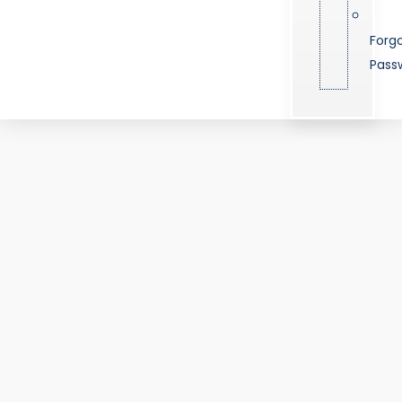
Forg
Pass