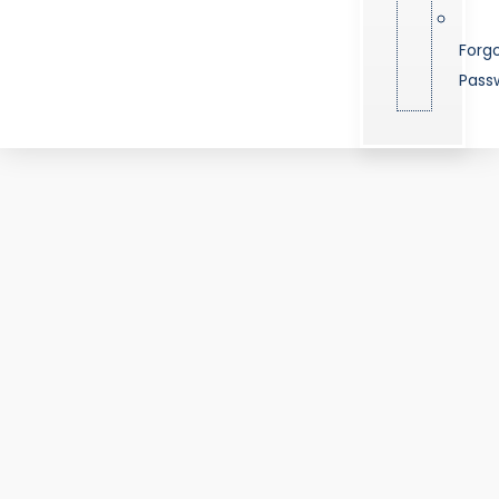
Forg
Pass