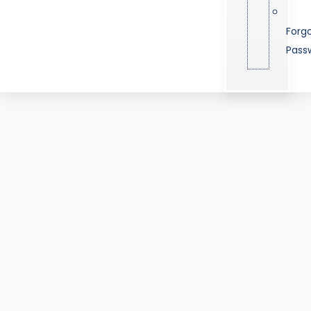
Forg
Pass