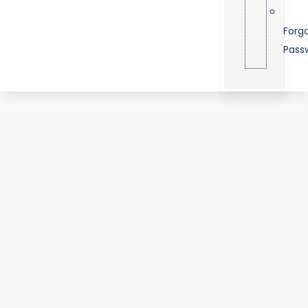
Forg
Pass