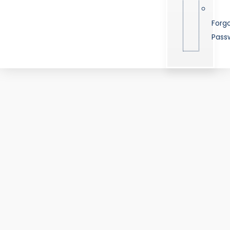
Forg
Pass