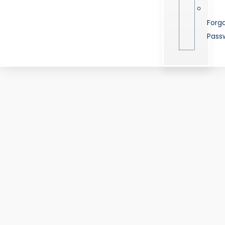
Forg
Pass