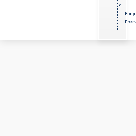
Forg
Pass